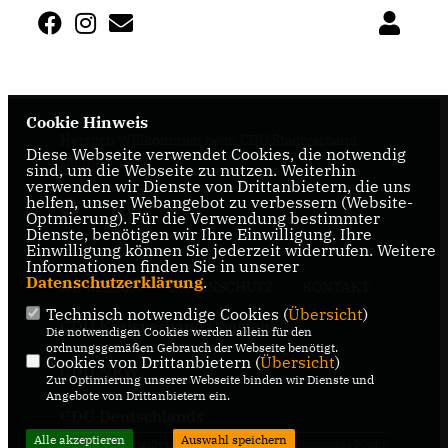
Cookie Hinweis
Herzlich Willkommen beim CDU Stadtverband
Diese Webseite verwendet Cookies, die notwendig
Dülmen
sind, um die Webseite zu nutzen. Weiterhin
verwenden wir Dienste von Drittanbietern, die uns
helfen, unser Webangebot zu verbessern (Website-
Optmierung). Für die Verwendung bestimmter
Dienste, benötigen wir Ihre Einwilligung. Ihre
Einwilligung können Sie jederzeit widerrufen. Weitere
Informationen finden Sie in unserer
Datenschutzerklärung
.
IMPRESSUM
DATENSCHUTZ
KONTAKT
Technisch notwendige Cookies (
Übersicht
)
CDU Kreisverband Coesfeld
Die notwendigen Cookies werden allein für den
ordnungsgemäßen Gebrauch der Webseite benötigt.
Cookies von Drittanbietern (
Übersicht
)
CDU NRW
Zur Optimierung unserer Webseite binden wir Dienste und
Angebote von Drittanbietern ein.
CDU Deutschlands
Alle akzeptieren
Auswahl speichern
@2026 CDU Stadtverband
Realisation: Sharkness Media