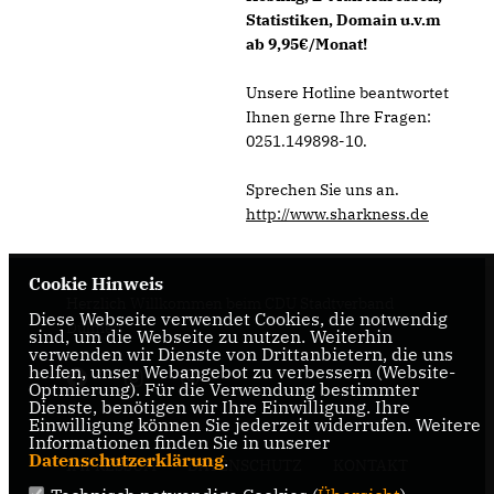
Statistiken, Domain u.v.m
ab 9,95€/Monat!
Unsere Hotline beantwortet
Ihnen gerne Ihre Fragen:
0251.149898-10.
Sprechen Sie uns an.
http://www.sharkness.de
Cookie Hinweis
Herzlich Willkommen beim CDU Stadtverband
Diese Webseite verwendet Cookies, die notwendig
Dülmen
sind, um die Webseite zu nutzen. Weiterhin
verwenden wir Dienste von Drittanbietern, die uns
helfen, unser Webangebot zu verbessern (Website-
Optmierung). Für die Verwendung bestimmter
Dienste, benötigen wir Ihre Einwilligung. Ihre
Einwilligung können Sie jederzeit widerrufen. Weitere
Informationen finden Sie in unserer
Datenschutzerklärung
.
IMPRESSUM
DATENSCHUTZ
KONTAKT