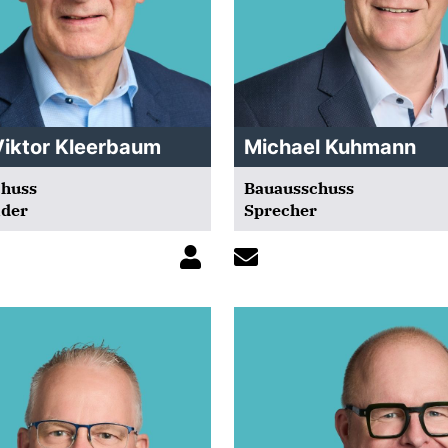
Viktor Kleerbaum
Michael Kuhmann
chuss
Bauausschuss
nder
Sprecher