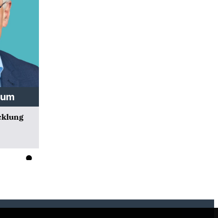
aum
cklung