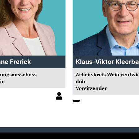
ane Frerick
Klaus-Viktor Kleerb
ungsausschuss
Arbeitskreis Weiterentwi
in
düb
Vorsitzender