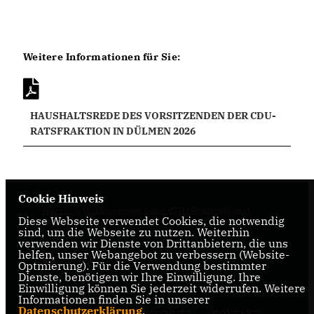
Weitere Informationen für Sie:
HAUSHALTSREDE DES VORSITZENDEN DER CDU-
RATSFRAKTION IN DÜLMEN 2026
Cookie Hinweis
Herzlich Willkommen beim CDU Stadtverband
Diese Webseite verwendet Cookies, die notwendig
Dülmen
sind, um die Webseite zu nutzen. Weiterhin
verwenden wir Dienste von Drittanbietern, die uns
helfen, unser Webangebot zu verbessern (Website-
Optmierung). Für die Verwendung bestimmter
Dienste, benötigen wir Ihre Einwilligung. Ihre
Einwilligung können Sie jederzeit widerrufen. Weitere
Informationen finden Sie in unserer
Datenschutzerklärung
.